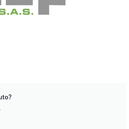
uto?
.