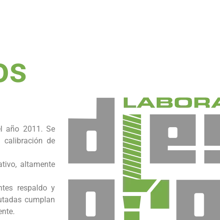
os
l año 2011. Se
 calibración de
tivo, altamente
tes respaldo y
ecutadas cumplan
ente.